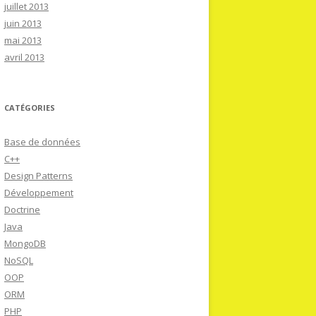
juillet 2013
juin 2013
mai 2013
avril 2013
CATÉGORIES
Base de données
C++
Design Patterns
Développement
Doctrine
Java
MongoDB
NoSQL
OOP
ORM
PHP