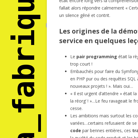
était encore long vers la compréhensio
fallait alors répondre calmement « Cert
un silence gêné et contrit.
Les origines de la dém
service en quelques le
Le
pair programming
était la r
trop court !
Embauchés pour faire du Symfony 
en PHP pur ou des requêtes SQL à
nouveaux projets ! ». Mais oui…
« Il est urgent d’attendre » était l
la réorg’ ! »…Le feu ravageait le fr
cesse.
Les ambitions mais surtout les c
variées…certains refusaient de se
code
par bennes entières, ces
tr
la qualité du code produit et les 