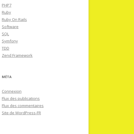
PHP7
Ruby
Ruby On Rails
Software
SQL
Symfony
TDD
Zend Framework
MÉTA
Connexion
Flux des publications
Flux des commentaires
Site de WordPress-FR