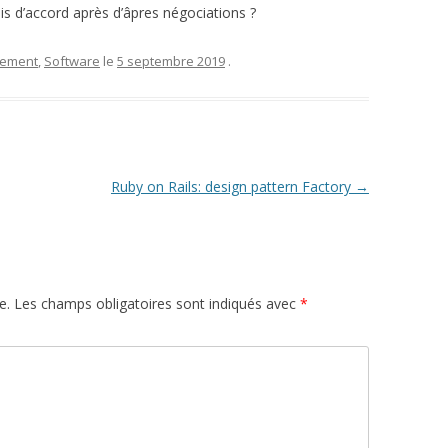
 d’accord après d’âpres négociations ?
pement
,
Software
le
5 septembre 2019
.
Ruby on Rails: design pattern Factory
→
e.
Les champs obligatoires sont indiqués avec
*