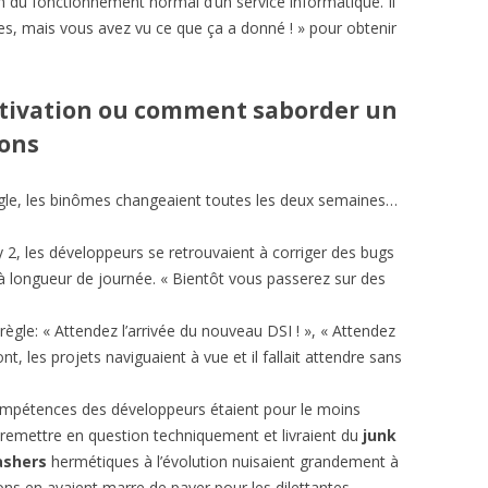
n du fonctionnement normal d’un service informatique. Il
es, mais vous avez vu ce que ça a donné ! » pour obtenir
otivation ou comment saborder un
çons
ègle, les binômes changeaient toutes les deux semaines…
2, les développeurs se retrouvaient à corriger des bugs
 longueur de journée. « Bientôt vous passerez sur des
a règle: « Attendez l’arrivée du nouveau DSI ! », « Attendez
ont, les projets naviguaient à vue et il fallait attendre sans
ompétences des développeurs étaient pour le moins
 remettre en question techniquement et livraient du
junk
ashers
hermétiques à l’évolution nuisaient grandement à
bons en avaient marre de payer pour les dilettantes…