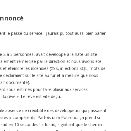
annoncé
t le passé du service…j’aurais pu tout aussi bien parler
2 à 3 personnes, avait développé à la hâte un site
égralement remerciée par la direction et nous avions été
 et éteindre les incendies (XSS, injections SQL, mots de
se déclaraient sur le site au fur et à mesure que nous
était documenté).
nt sous-estimés pour faire plaisir aux services
du rêve ». Le rêve est vite déçu.
le absence de crédibilité des développeurs qui passaient
tes incompétents. Parfois un « Pourquoi ça prend si
ait en 10 secondes ! » fusait, signifiant que le chemin