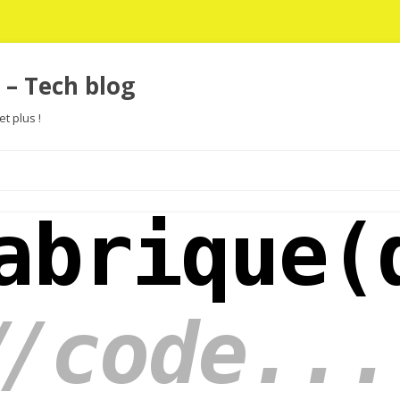
 – Tech blog
t plus !
Aller
au
contenu