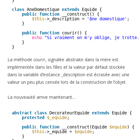
class
AneDomestique 
extends
Equide {
public
function
__construct() {
$this
->_description = 
'âne domestique'
;
}
public
function
courir() {
echo
"Si vraiment on m'y oblige, je trotte.
}
}
La méthode
courir
, signalée abstraite dans la mère est
implémentée dans les filles et la valeur par défaut stockée
dans la variable d’instance _description est écrasée avec une
valeur un peu plus censée lors de la construction de l’objet.
La nouveauté arrive maintenant…
abstract
class
DecorateurEquide 
extends
Equide {
protected
$_equide
;
public
function
__construct(Equide 
$equide
) {
$this
->_equide = 
$equide
;
}