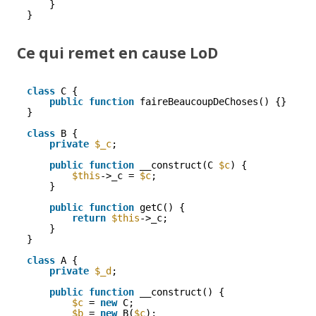
}
}
Ce qui remet en cause LoD
class
C {
public
function
faireBeaucoupDeChoses() {}
}
class
B {
private
$_c
;
public
function
__construct(C 
$c
) {
$this
->_c = 
$c
;
}
public
function
getC() {
return
$this
->_c;
}
}
class
A {
private
$_d
;
public
function
__construct() {
$c
= 
new
C;
$b
= 
new
B(
$c
);