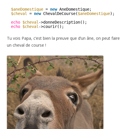
$aneDomestique
= 
new
AneDomestique;
$cheval
= 
new
ChevalDeCourse(
$aneDomestique
);
echo
$cheval
->donneDescription();
echo
$cheval
->courir();
Tu vois Papa, c’est bien la preuve que d’un âne, on peut faire
un cheval de course !