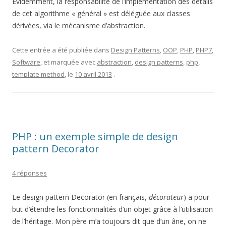
Evidemment, la responsabilité de l’implémentation des détails
de cet algorithme « général » est déléguée aux classes
dérivées, via le mécanisme d’abstraction.
Cette entrée a été publiée dans
Design Patterns
,
OOP
,
PHP
,
PHP7
,
Software
, et marquée avec
abstraction
,
design patterns
,
php
,
template method
, le
10 avril 2013
.
PHP : un exemple simple de design
pattern Decorator
4 réponses
Le design pattern Decorator (en français,
décorateur
) a pour
but d’étendre les fonctionnalités d’un objet grâce à l’utilisation
de l’héritage. Mon père m’a toujours dit que d’un âne, on ne