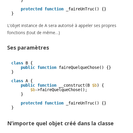
protected
function
_faireUnTruc() {}
}
L’objet instance de A sera autorisé à appeler ses propres
fonctions (tout de même…)
Ses paramètres
class
B {
public
function
faireQuelqueChose() {}
}
class
A {
public
function
__construct(B 
$b
) {
$b
->faireQuelqueChose();
}
protected
function
_faireUnTruc() {}
}
N’importe quel objet créé dans la classe