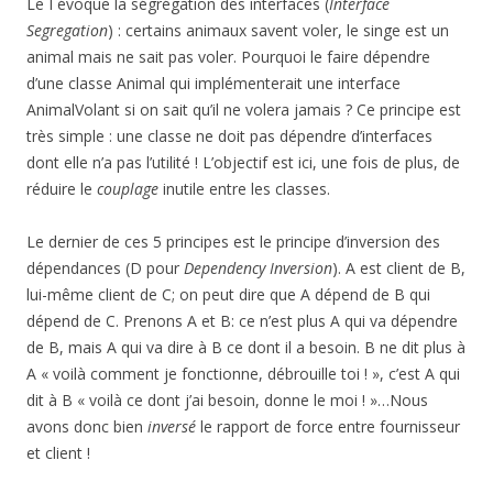
Le I évoque la ségrégation des interfaces (
Interface
Segregation
) : certains animaux savent voler, le singe est un
animal mais ne sait pas voler. Pourquoi le faire dépendre
d’une classe Animal qui implémenterait une interface
AnimalVolant si on sait qu’il ne volera jamais ? Ce principe est
très simple : une classe ne doit pas dépendre d’interfaces
dont elle n’a pas l’utilité ! L’objectif est ici, une fois de plus, de
réduire le
couplage
inutile entre les classes.
Le dernier de ces 5 principes est le principe d’inversion des
dépendances (D pour
Dependency Inversion
). A est client de B,
lui-même client de C; on peut dire que A dépend de B qui
dépend de C. Prenons A et B: ce n’est plus A qui va dépendre
de B, mais A qui va dire à B ce dont il a besoin. B ne dit plus à
A « voilà comment je fonctionne, débrouille toi ! », c’est A qui
dit à B « voilà ce dont j’ai besoin, donne le moi ! »…Nous
avons donc bien
inversé
le rapport de force entre fournisseur
et client !