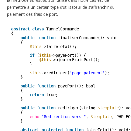
la méthode
template
. Son utilité dans notre cas est de
permettre à un certain type d’utilisateur de s’affranchir du
paiement des frais de port.
abstract
class
TunnelCommande
{
public
function
finaliserCommande(): void
{
$this
->faireTotal();
if
(
$this
->payePort()) {
$this
->ajouterFraisPort();
}
$this
->rediriger(
'page_paiement'
);
}
public
function
payePort(): bool
{
return
true;
}
public
function
rediriger(string 
$template
): vo
{
echo
"Redirection vers "
, 
$template
, PHP_EO
}
abstract
protected
function
faireTotal(): void;