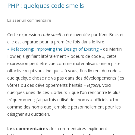
PHP : quelques code smells
Laisser un commentaire
Cette expression
code smell
a été inventée par Kent Beck et
elle est apparue pour la première fois dans le livre
« Refactoring: Improving the Design of Existing »
de Martin
Fowler; signifiant littéralement « odeurs de code », cette
expression peut être vue comme matérialisant une « piste
olfactive » qui vous indique – à vous, fins limiers du code –
que quelque chose ne va pas dans des développements (les
vôtres ou des développements hérités –
legacy
). Voici
quelques unes de ces « odeurs » que l’on rencontre le plus
fréquemment; j’ai parfois utilisé des noms « officiels » tout
comme des noms que j’emploie personnellement pour les
désigner au quotidien.
Les commentaires
: les commentaires expliquent