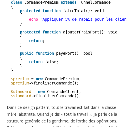
class
CommandePremium 
extends
TunnelCommande
{
protected
function
faireTotal(): void
{
echo
"Appliquer 5% de rabais pour les clien
}
protected
function
ajouterFraisPort(): void
{
return
;
}
public
function
payePort(): bool
{
return
false;
}
}
$premium
= 
new
CommandePremium;
$premium
->finaliserCommande();
$standard
= 
new
CommandeClient;
$standard
->finaliserCommande();
Dans ce design pattern, tout le travail est fait dans la classe
mère, abstraite. Quand je dis « tout le travail », je parle de la
structure générale de l’algorithme, de l’ordre des opérations.