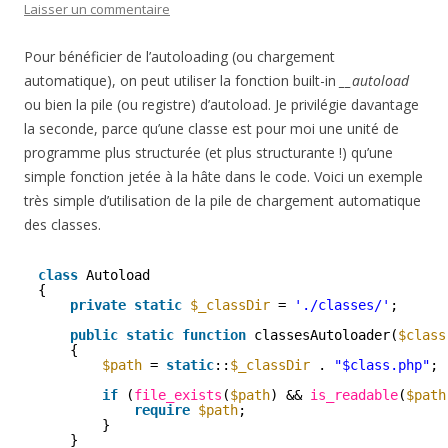
Laisser un commentaire
Pour bénéficier de l’autoloading (ou chargement
automatique), on peut utiliser la fonction built-in
__autoload
ou bien la pile (ou registre) d’autoload. Je privilégie davantage
la seconde, parce qu’une classe est pour moi une unité de
programme plus structurée (et plus structurante !) qu’une
simple fonction jetée à la hâte dans le code. Voici un exemple
très simple d’utilisation de la pile de chargement automatique
des classes.
class
Autoload
{
private
static
$_classDir
= 
'./classes/'
;
public
static
function
classesAutoloader(
$class
{
$path
= 
static
::
$_classDir
. 
"$class.php"
;
if
(
file_exists
(
$path
) && 
is_readable
(
$path
require
$path
;
}
}