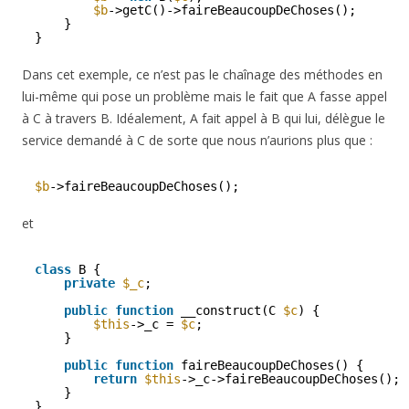
$b
->getC()->faireBeaucoupDeChoses();
}
}
Dans cet exemple, ce n’est pas le chaînage des méthodes en
lui-même qui pose un problème mais le fait que A fasse appel
à C à travers B. Idéalement, A fait appel à B qui lui, délègue le
service demandé à C de sorte que nous n’aurions plus que :
$b
->faireBeaucoupDeChoses();
et
class
B {
private
$_c
;
public
function
__construct(C 
$c
) {
$this
->_c = 
$c
;
}
public
function
faireBeaucoupDeChoses() {
return
$this
->_c->faireBeaucoupDeChoses();
}
}