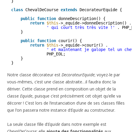
}
class
ChevalDeCourse 
extends
DecorateurEquide {
public
function
donneDescription() {
return
$this
->_equide->donneDescription() .
' qui court très très vite !'
. PHP_
}
public
function
courir() {
return
$this
->_equide->courir() .
' et maintenant je galope tel un che
PHP_EOL;
}
}
Notre classe décorateur est
DecorateurEquide
; voyez-le par
vous-mêmes, c’est une classe abstraite…il faudra donc la
dériver. Cette classe prend en composition un objet de la
classe
Equide
, puisque c’est précisément cet objet qu’elle va
décorer ! C’est lors de l’instanciation d’une de ses classes filles
que l’on passera notre instance d
‘Equide
au constructeur.
La seule classe fille d’
Equide
dans notre exemple est
ChevalDeCourse
; elle
ajoute des fonctionnalités
aux