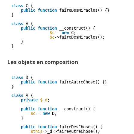
class
C {
public
function
faireDesMiracles() {}
}
class
A {
public
function
__construct() {
$c
= 
new
C;
$c
->faireDesMiracles();
}
}
Les objets en composition
class
D {
public
function
faireAutreChose() {}
}
class
A {
private
$_d
;
public
function
__construct() {
$c
= 
new
D;
}
public
function
faireDesChoses() {
$this
->_d->faireAutreChose();