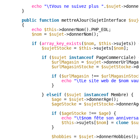
echo
"\tVous ne suivez plus "
.
$sujet
->donne
}
public
function
mettreAJour(SujetInterface 
$suj
{
echo
$this
->donnerNom().PHP_EOL;
$nom
= 
$sujet
->donnerNom();
if
(
array_key_exists
(
$nom
, 
$this
->sujets)) 
$sujetStocke
= 
$this
->sujets[
$nom
];
if
(
$sujet
instanceof
PageCommerciale) 
$urlMagasin
= 
$sujet
->donnerUrlMaga
$urlMagasinStocke
= 
$sujetStocke
->d
if
(
$urlMagasin
!== 
$urlMagasinStoc
echo
"\tLe site web de $nom vau
}
} 
elseif
(
$sujet
instanceof
Membre) {
$age
= 
$sujet
->donnerAge();
$ageStocke
= 
$sujetStocke
->donnerAg
if
(
$ageStocke
!== 
$age
) {
echo
"\t$nom fête son anniversa
$this
->sujets[
$nom
] = 
clone
$su
}
$hobbies
= 
$sujet
->donnerHobbies();