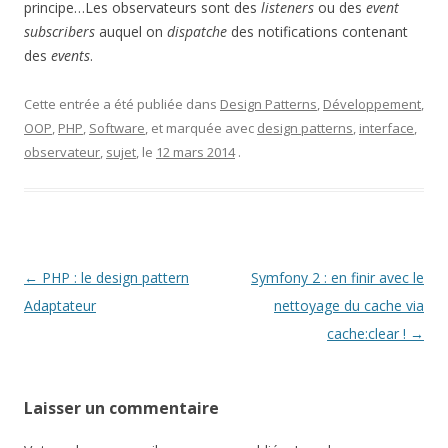
principe…Les observateurs sont des
listeners
ou des
event
subscribers
auquel on
dispatche
des notifications contenant
des
events
.
Cette entrée a été publiée dans
Design Patterns
,
Développement
,
OOP
,
PHP
,
Software
, et marquée avec
design patterns
,
interface
,
observateur
,
sujet
, le
12 mars 2014
.
Navigation
←
PHP : le design pattern
Symfony 2 : en finir avec le
des
Adaptateur
nettoyage du cache via
articles
cache:clear !
→
Laisser un commentaire