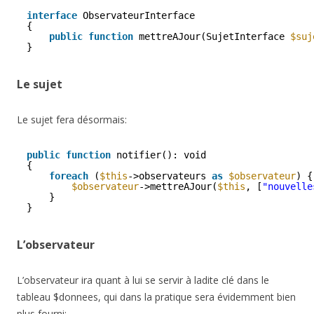
interface
ObservateurInterface
{
public
function
mettreAJour(SujetInterface 
$suj
}
Le sujet
Le sujet fera désormais:
public
function
notifier(): void 
{
foreach
(
$this
->observateurs 
as
$observateur
) {
$observateur
->mettreAJour(
$this
, [
"nouvelle
}
}
L’observateur
L’observateur ira quant à lui se servir à ladite clé dans le
tableau $donnees, qui dans la pratique sera évidemment bien
plus fourni: