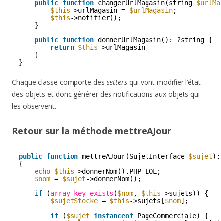
public
function
changerUrlMagasin(string 
$urlMa
$this
->urlMagasin = 
$urlMagasin
;
$this
->notifier();
}
public
function
donnerUrlMagasin(): ?string {
return
$this
->urlMagasin;
}
}
Chaque classe comporte des
setters
qui vont modifier l’état
des objets et donc générer des notifications aux objets qui
les observent.
Retour sur la méthode mettreAJour
public
function
mettreAJour(SujetInterface 
$sujet
):
{
echo
$this
->donnerNom().PHP_EOL;
$nom
= 
$sujet
->donnerNom();
if
(
array_key_exists
(
$nom
, 
$this
->sujets)) {
$sujetStocke
= 
$this
->sujets[
$nom
];
if
(
$sujet
instanceof
PageCommerciale) {