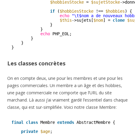
$hobbiesStocke
= 
$sujetStocke
->donn
if
(
$hobbiesStocke
!== 
$hobbies
) {
echo
"\t$nom a de nouveaux hobb
$this
->sujets[
$nom
] = 
clone
$su
}
}
echo
PHP_EOL;
}
}
}
Les classes concrètes
On en compte deux, une pour les membres et une pour les
pages commerciales. Un membre a un âge et des hobbies,
une page commerciale ne comporte que l’URL du site
marchand. Là aussi j’ai vraiment gardé l’essentiel dans chaque
classe, qui est sur-simplifiée. Voici notre classe Membre:
final
class
Membre 
extends
AbstractMembre {
private
$age
;