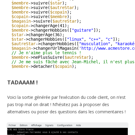
$membre
->suivre(
$star
);
$membre
->suivre(
$autreStar
);
$membre
->suivre(
$copain
);
$copain
->suivre(
$membre
);
$magasin
->suivre(
$autreStar
);
$copain
->changerAge(41);
$membre
->changerHobbies([
"guitare"
]);
$star
->changerAge(36);
$star
->changerHobbies([
"linux"
, 
"c++"
, 
"c"
]);
$autreStar
->changerHobbies([
"musculation"
, 
"karaoké
$magasin
->changerUrlMagasin(
'http://www.acmestore.c
// Je n'aime plus le tennis !
$membre
->nePlusSuivre(
$autreStar
);
// Je me suis fâché avec Jean-Michel, il n'est plus
$membre
->detacher(
$copain
);
TADAAAM !
Voici la sortie générée par l’exécution du code client, on n’est
pas trop mal on dirait ! N’hésitez pas à proposer des
alternatives ou poser des questions dans les commentaires !