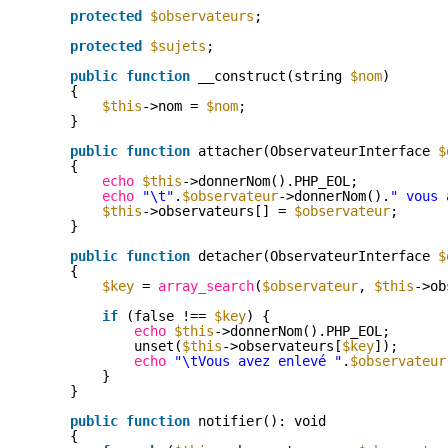
protected
$observateurs
;
protected
$sujets
;
public
function
__construct(string 
$nom
)
{
$this
->nom = 
$nom
;
}
public
function
attacher(ObservateurInterface 
$
{
echo
$this
->donnerNom().PHP_EOL;
echo
"\t"
.
$observateur
->donnerNom().
" vous 
$this
->observateurs[] = 
$observateur
;
}
public
function
detacher(ObservateurInterface 
$
{
$key
= 
array_search
(
$observateur
, 
$this
->ob
if
(false !== 
$key
) {
echo
$this
->donnerNom().PHP_EOL;
unset(
$this
->observateurs[
$key
]);
echo
"\tVous avez enlevé "
.
$observateur
}
}
public
function
notifier(): void 
{