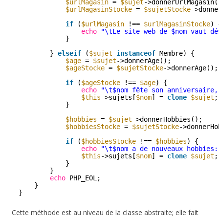
$urlMagasin
= 
$sujet
->donnerUrlMagasin(
$urlMagasinStocke
= 
$sujetStocke
->donne
if
(
$urlMagasin
!== 
$urlMagasinStocke
) 
echo
"\tLe site web de $nom vaut dé
}
} 
elseif
(
$sujet
instanceof
Membre) {
$age
= 
$sujet
->donnerAge();
$ageStocke
= 
$sujetStocke
->donnerAge();
if
(
$ageStocke
!== 
$age
) {
echo
"\t$nom fête son anniversaire,
$this
->sujets[
$nom
] = 
clone
$sujet
;
}
$hobbies
= 
$sujet
->donnerHobbies();
$hobbiesStocke
= 
$sujetStocke
->donnerHo
if
(
$hobbiesStocke
!== 
$hobbies
) {
echo
"\t$nom a de nouveaux hobbies:
$this
->sujets[
$nom
] = 
clone
$sujet
;
}
}
echo
PHP_EOL;
}
}
Cette méthode est au niveau de la classe abstraite; elle fait