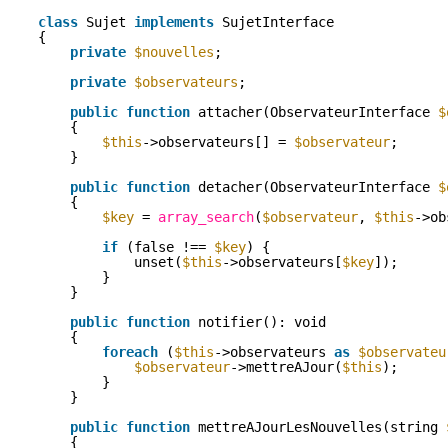
class
Sujet 
implements
SujetInterface
{
private
$nouvelles
;
private
$observateurs
;
public
function
attacher(ObservateurInterface 
$
{
$this
->observateurs[] = 
$observateur
;
}
public
function
detacher(ObservateurInterface 
$
{
$key
= 
array_search
(
$observateur
, 
$this
->ob
if
(false !== 
$key
) {
unset(
$this
->observateurs[
$key
]);
}
}
public
function
notifier(): void 
{
foreach
(
$this
->observateurs 
as
$observateu
$observateur
->mettreAJour(
$this
);
}
}
public
function
mettreAJourLesNouvelles(string 
{