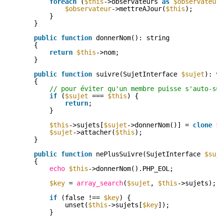
foreach
(
$this
->observateurs 
as
$observateu
$observateur
->mettreAJour(
$this
);
}
}
public
function
donnerNom(): string
{
return
$this
->nom;
}
public
function
suivre(SujetInterface 
$sujet
): 
{
// pour éviter qu'un membre puisse s'auto-s
if
(
$sujet
=== 
$this
) {
return
;
}
$this
->sujets[
$sujet
->donnerNom()] = 
clone
$sujet
->attacher(
$this
);
}
public
function
nePlusSuivre(SujetInterface 
$su
{
echo
$this
->donnerNom().PHP_EOL;
$key
= 
array_search
(
$sujet
, 
$this
->sujets);
if
(false !== 
$key
) {
unset(
$this
->sujets[
$key
]);
}