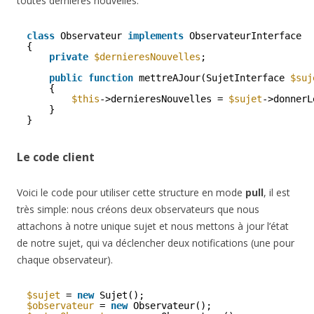
toutes dernières nouvelles.
class
Observateur 
implements
ObservateurInterface
{
private
$dernieresNouvelles
;
public
function
mettreAJour(SujetInterface 
$suj
{
$this
->dernieresNouvelles = 
$sujet
->donnerL
}
}
Le code client
Voici le code pour utiliser cette structure en mode
pull
, il est
très simple: nous créons deux observateurs que nous
attachons à notre unique sujet et nous mettons à jour l’état
de notre sujet, qui va déclencher deux notifications (une pour
chaque observateur).
$sujet
= 
new
Sujet();
$observateur
= 
new
Observateur();