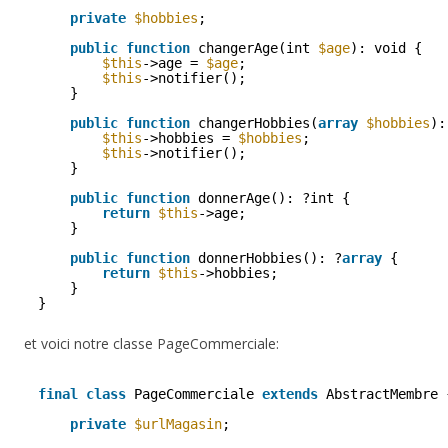
private
$hobbies
;
public
function
changerAge(int 
$age
): void {
$this
->age = 
$age
;
$this
->notifier();
}
public
function
changerHobbies(
array
$hobbies
):
$this
->hobbies = 
$hobbies
;
$this
->notifier();
}
public
function
donnerAge(): ?int {
return
$this
->age;
}
public
function
donnerHobbies(): ?
array
{
return
$this
->hobbies;
}
}
et voici notre classe PageCommerciale:
final
class
PageCommerciale 
extends
AbstractMembre 
private
$urlMagasin
;