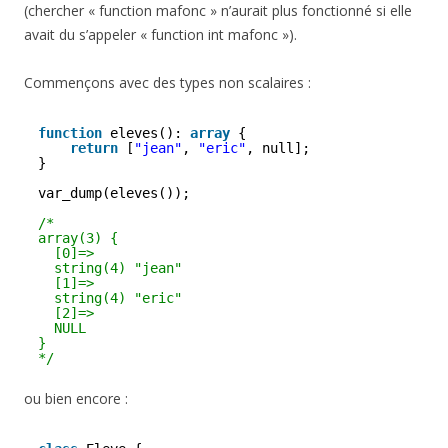
(chercher « function mafonc » n’aurait plus fonctionné si elle
avait du s’appeler « function int mafonc »).
Commençons avec des types non scalaires :
function
eleves(): 
array
{
return
[
"jean"
, 
"eric"
, null];
}
var_dump(eleves());
/*
array(3) {
[0]=>
string(4) "jean"
[1]=>
string(4) "eric"
[2]=>
NULL
}
*/
ou bien encore :