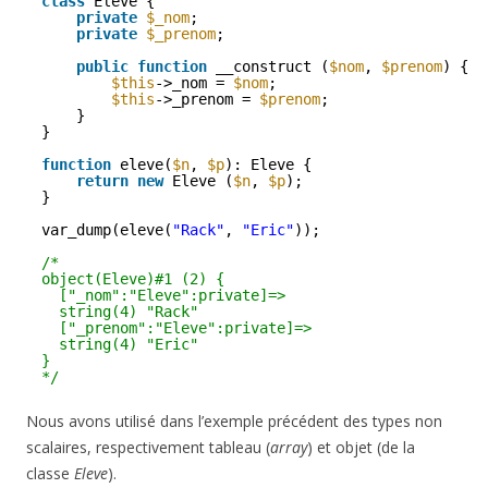
class
Eleve {
private
$_nom
;
private
$_prenom
;
public
function
__construct (
$nom
, 
$prenom
) {
$this
->_nom = 
$nom
;
$this
->_prenom = 
$prenom
;
}
}
function
eleve(
$n
, 
$p
): Eleve {
return
new
Eleve (
$n
, 
$p
);
}
var_dump(eleve(
"Rack"
, 
"Eric"
));
/*
object(Eleve)#1 (2) {
["_nom":"Eleve":private]=>
string(4) "Rack"
["_prenom":"Eleve":private]=>
string(4) "Eric"
}
*/
Nous avons utilisé dans l’exemple précédent des types non
scalaires, respectivement tableau (
array
) et objet (de la
classe
Eleve
).