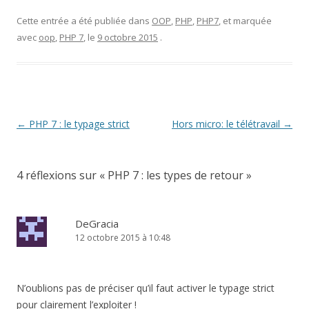
Cette entrée a été publiée dans
OOP
,
PHP
,
PHP7
, et marquée
avec
oop
,
PHP 7
, le
9 octobre 2015
.
Navigation
←
PHP 7 : le typage strict
Hors micro: le télétravail
→
des
articles
4 réflexions sur «
PHP 7 : les types de retour
»
DeGracia
12 octobre 2015 à 10:48
N’oublions pas de préciser qu’il faut activer le typage strict
pour clairement l’exploiter !