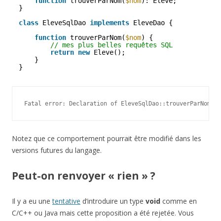
function
trouverParNom(
$nom
): Eleve; 
}
class
EleveSqlDao 
implements
EleveDao {
function
trouverParNom(
$nom
) {
// mes plus belles requêtes SQL 
return
new
Eleve();
}
}
Notez que ce comportement pourrait être modifié dans les
versions futures du langage.
Peut-on renvoyer « rien » ?
Il y a eu une
tentative
d’introduire un type
void
comme en
C/C++ ou Java mais cette proposition a été rejetée. Vous