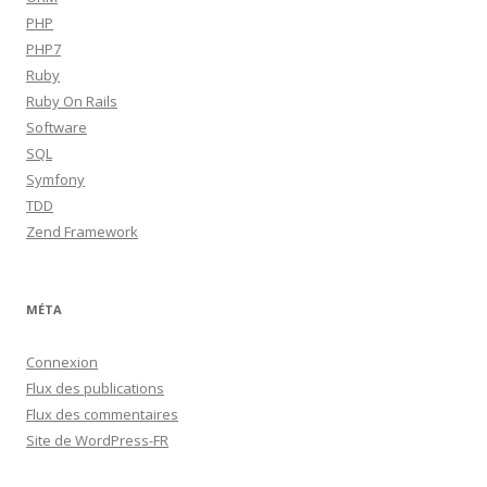
PHP
PHP7
Ruby
Ruby On Rails
Software
SQL
Symfony
TDD
Zend Framework
MÉTA
Connexion
Flux des publications
Flux des commentaires
Site de WordPress-FR