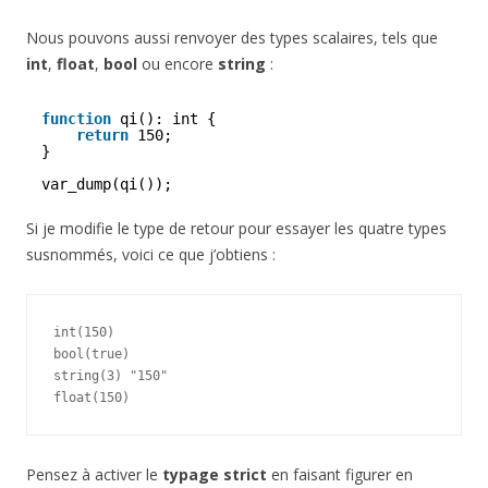
Nous pouvons aussi renvoyer des types scalaires, tels que
int
,
float
,
bool
ou encore
string
:
function
qi(): int {
return
150;
}
var_dump(qi());
Si je modifie le type de retour pour essayer les quatre types
susnommés, voici ce que j’obtiens :
int(150)

bool(true)

string(3) "150" 

Pensez à activer le
typage strict
en faisant figurer en