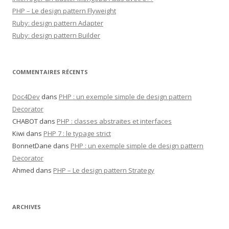
PHP – Le design pattern Flyweight
Ruby: design pattern Adapter
Ruby: design pattern Builder
COMMENTAIRES RÉCENTS
Doc4Dev
dans
PHP : un exemple simple de design pattern
Decorator
CHABOT
dans
PHP : classes abstraites et interfaces
Kiwi
dans
PHP 7 : le typage strict
BonnetDane
dans
PHP : un exemple simple de design pattern
Decorator
Ahmed
dans
PHP – Le design pattern Strategy
ARCHIVES